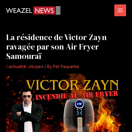
Skip
Post
Mai
to
navigation
Men
content
La résidence de Victor Zayn
ravagée par son Air Fryer
Samouraï
/
actualité
,
citoyen
/ By
Pat Paquette