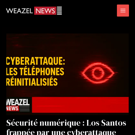
Skip
Post
Mai
to
navigation
Men
content
Sécurité numérique : Los Santos
frappée par une cyberattaque