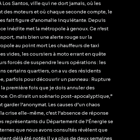
os Santos, ville qui ne dort jamais, où les
nt des moteurs et où chaque seconde compte, le
es fait figure d’anomalie inquiétante. Depuis
ce inédite met la métropole à genoux. Ce n’est
port, mais bien une alerte rouge sur la
ropole au point mort Les chauffeurs de taxi
es vides, les coursiers à moto errant en quête
urs forcés de suspendre leurs opérations : les
ans certains quartiers, on a vu des résidents
pe, parfois pour découvrir un panneau : Rupture
 la première fois que je dois annuler des
ce. On dirait un scénario post-apocalyptique,”
nt garder l’anonymat. Les causes d’un chaos
la crise elle-même, c’est l’absence de réponse
 les représentants du Département de l’Énergie se
nternes que nous avons consultés révèlent que
ent déjà été notés il y a plus de deux semaines