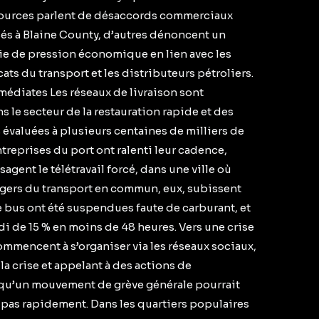
 sources parlent de désaccords commerciaux
sés à Blaine County, d’autres dénoncent un
gie de pression économique en lien avec les
ats du transport et les distributeurs pétroliers.
diates Les réseaux de livraison sont
le secteur de la restauration rapide et des
évaluées à plusieurs centaines de milliers de
ntreprises du port ont ralenti leur cadence,
gent le télétravail forcé, dans une ville où
sagers du transport en commun, eux, subissent
e bus ont été suspendues faute de carburant, et
di de 15 % en moins de 48 heures. Vers une crise
mmencent à s’organiser via les réseaux sociaux,
a crise et appelant à des actions de
 qu’un mouvement de grève générale pourrait
ut pas rapidement. Dans les quartiers populaires