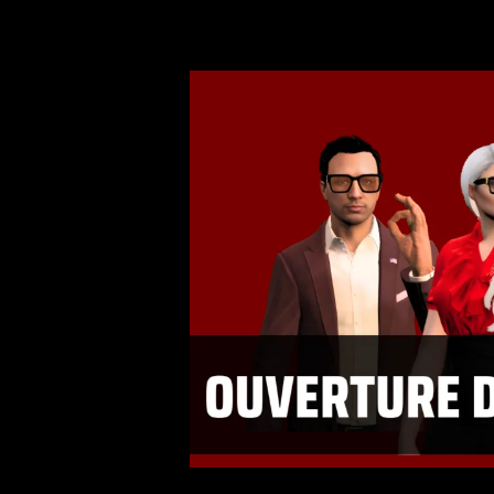
Royal
Motors
:
Une
Ouverture
En
Grande
Pompe
par
la
Famille
Morelli