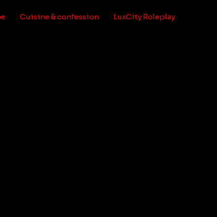
pe
Cuisine & confession
LuxCity Roleplay