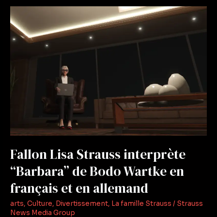
Fallon
Lisa
Strauss
interprète
“Barbara”
de
Bodo
Wartke
en
français
et
en
Fallon Lisa Strauss interprète
allemand
“Barbara” de Bodo Wartke en
français et en allemand
arts
,
Culture
,
Divertissement
,
La famille Strauss
/
Strauss
News Media Group