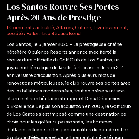
Portes
Los Santos Rouvre Ses Portes
Après
Après 20 Ans de Prestige
20
Ans
1 Comment
/
actualité
,
Affaires
,
Culture
,
Divertissement
,
de
société
/
Fallon-Lisa Strauss Bond
Prestige
Los Santos, le 5 janvier 2025 – La prestigieuse chaîne
hôtelière Opulence Resorts annonce avec fierté la
réouverture officielle du Golf Club de Los Santos, un
joyau emblématique de la ville, à l’occasion de son 20ᵉ
anniversaire d’acquisition. Après plusieurs mois de
rénovations méticuleuses, le club rouvre ses portes avec
des installations modernisées, tout en préservant son
charme et son héritage intemporel. Deux Décennies
d’Excellence Depuis son acquisition en 2005, le Golf Club
de Los Santos s’est imposé comme une destination de
choix pour les golfeurs passionnés, les hommes
d’affaires influents et les personnalités du monde entier.
Symbole d’élégance et de raffinement, il a été témoin