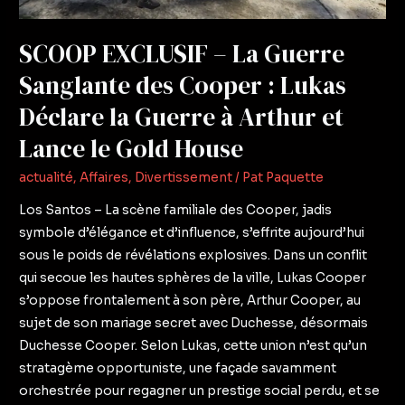
:
Lukas
SCOOP EXCLUSIF – La Guerre
Déclare
Sanglante des Cooper : Lukas
la
Guerre
Déclare la Guerre à Arthur et
à
Lance le Gold House
Arthur
et
actualité
,
Affaires
,
Divertissement
/
Pat Paquette
Lance
Los Santos – La scène familiale des Cooper, jadis
le
symbole d’élégance et d’influence, s’effrite aujourd’hui
Gold
sous le poids de révélations explosives. Dans un conflit
House
qui secoue les hautes sphères de la ville, Lukas Cooper
s’oppose frontalement à son père, Arthur Cooper, au
sujet de son mariage secret avec Duchesse, désormais
Duchesse Cooper. Selon Lukas, cette union n’est qu’un
stratagème opportuniste, une façade savamment
orchestrée pour regagner un prestige social perdu, et se