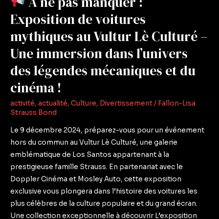
À ne pas manquer :
Vultur
Exposition de voitures
Lè
mythiques au Vultur Lè Culturé –
Culturé
Une immersion dans l’univers
–
Une
des légendes mécaniques et du
immersion
cinéma !
dans
l’univers
activité
,
actualité
,
Culture
,
Divertissement
/
Fallon-Lisa
des
Strauss Bond
légendes
Le 9 décembre 2024, préparez-vous pour un événement
mécaniques
hors du commun au Vultur Lè Culturé, une galerie
et
emblématique de Los Santos appartenant à la
du
prestigieuse famille Strauss. En partenariat avec le
cinéma
Doppler Cinéma et Mosley Auto, cette exposition
!
exclusive vous plongera dans l’histoire des voitures les
plus célèbres de la culture populaire et du grand écran.
Une collection exceptionnelle à découvrir L’exposition