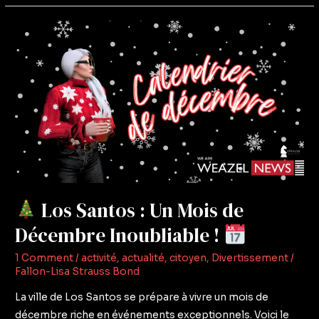
Los
Santos
:
Un
Mois
de
Décembre
Inoubliable
!
Los Santos : Un Mois de
Décembre Inoubliable !
1 Comment
/
activité
,
actualité
,
citoyen
,
Divertissement
/
Fallon-Lisa Strauss Bond
La ville de Los Santos se prépare à vivre un mois de
décembre riche en événements exceptionnels. Voici le