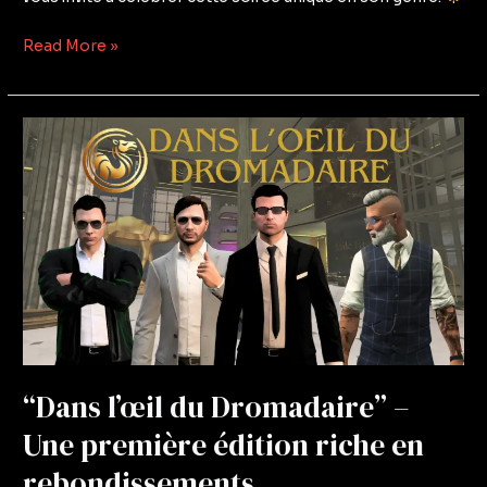
Read More »
“Dans
l’œil
du
Dromadaire”
–
Une
première
édition
riche
en
“Dans l’œil du Dromadaire” –
rebondissements
Une première édition riche en
rebondissements