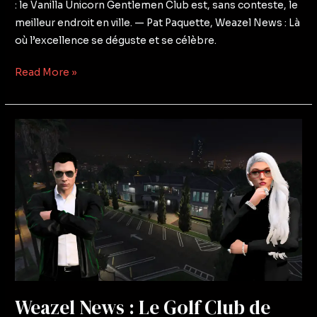
: le Vanilla Unicorn Gentlemen Club est, sans conteste, le
meilleur endroit en ville. — Pat Paquette, Weazel News : Là
où l’excellence se déguste et se célèbre.
Read More »
Weazel
News
:
Le
Golf
Club
de
Los
Santos
Rouvre
Weazel News : Le Golf Club de
Ses