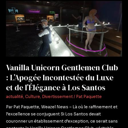
Vanilla
Unicorn
Gentlemen
Club
:
L’Apogée
Incontestée
du
Luxe
Vanilla Unicorn Gentlemen Club
et
: L’Apogée Incontestée du Luxe
de
l’Élégance
et de l’Élégance à Los Santos
à
actualité
,
Culture
,
Divertissement
/
Pat Paquette
Los
Santos
Par Pat Paquette, Weazel News – Là où le raffinement et
l’excellence se conjuguent Si Los Santos devait
couronner un établissement d’exception, ce serait sans