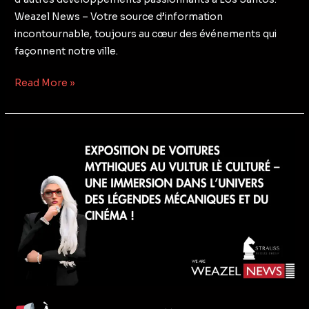
Weazel News – Votre source d’information
incontournable, toujours au cœur des événements qui
façonnent notre ville.
Read More »
À
ne
pas
manquer
:
Exposition
de
voitures
mythiques
au